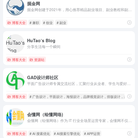
掘金网
掘金网创建于2021年，用心推荐精品副业项目、副业教程和副业方法，帮助更多的掘友实现财务自由。
博客大全
# 兼职
# 创业
# 副业
HuTao‘s Blog
分享生活每一个瞬间
博客大全
资源站
GAD设计师社区
平面广告设计师专属交流社区，汇聚行业从业者、学生与爱好者，分享广告设计作品、创意灵感、实操技巧与素材资源，探讨海报、品牌视觉、排版等专业话题，提供学习交流、合作对接与技能提升渠道，打造专注平面广告设计的垂直交流平台。
博客大全
# 广告设计，平面设计，海报设计，品牌视觉设计，排版设计，广告创
会懂网（绘懂网络)
会懂网（绘懂网络）作为 IT 行业全场景运营专家，会懂网不仅专注多元运营 —— 提供网站 SEO 优化、AI 搜索引擎优化、APP 及小程序优化策略，AI 搜索优化，GEO 搜索优化，分享自媒体运营经验，探索 AI 运营前沿技术；更覆盖全维度安全保障，包括网站服务器安全防护、黑客攻击与勒索病毒防御、电脑手机软件安全及病毒木马查杀、钓鱼攻击拦截，同步提供数据恢复方法与系统 / 隐私数据找回服务。每日更新 IT 行业动态与安全资讯，助力企业与个人提升全场景运营能力，筑牢数字安全防线。
博客大全
# AI 搜索优化
# AI搜索引擎优化
# APP运营