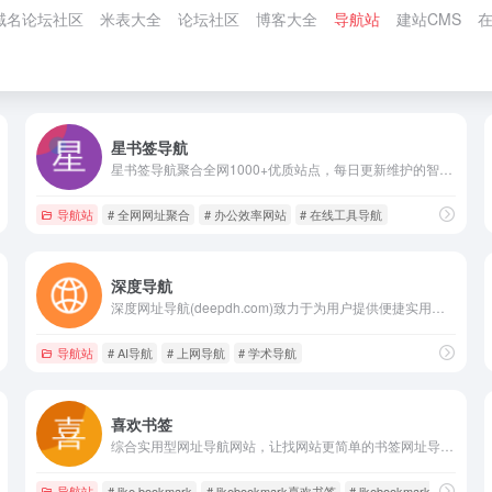
域名论坛社区
米表大全
论坛社区
博客大全
导航站
建站CMS
星书签导航
星书签导航聚合全网1000+优质站点，每日更新维护的智能网址导航平台。精准分类影视资源、设计素材、在线工具等多个领域，提供独家资源与访问直通车，助您快速获取豆瓣高分影视/设计师必备工具/办公效率神器，点击体验高效网络导航服务！
导航站
# 全网网址聚合
# 办公效率网站
# 在线工具导航
深度导航
深度网址导航(deepdh.com)致力于为用户提供便捷实用的网址导航服务，分享优质实用的互联网资源。收录网站涵盖影音动漫、办公工具、媒体素材、AI工具、软件应用、站长工具、学习资源等内容，便捷上网，从深度网址导航开始。
导航站
# AI导航
# 上网导航
# 学术导航
喜欢书签
综合实用型网址导航网站，让找网站更简单的书签网址导航大全，逐一严格审核持续更新优质网站链接
导航站
# like bookmark
# likebookmark喜欢书签
# likebookmark导航