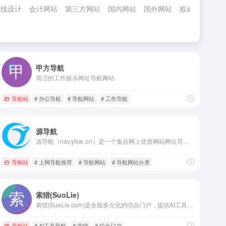
在线设计
会计网站
第三方网站
国内网站
国外网站
权威网站
在
甲方导航
简洁的工作娱乐网址导航网站
导航站
# 办公导航
# 导航网站
# 工作导航
源导航
源导航（nav.yfxw..cn）是一个集合网上优质网站网址导航。网站内容包括：摸鱼热榜，全栈知识技术体系，API，热门推荐，AI智能，在线工具，技术文档，开发工具，学习充电，视频影视，模板图库，媒体运营，设计美化，休闲娱乐，音乐MV，必备软件，导航网站，搜索引擎，其他相关等。致力于打破认知壁垒，导航你的网站世界。
导航站
# 上网导航推荐
# 导航网站
# 导航网站分类
索猎(SuoLie)
索猎(SuoLie.com)是全面多元化的综合门户，提供AI工具箱、网址目录、资源导航、聚合搜索、生活娱乐等一站式服务。聚合未来科技，打造高效上网体验（Suolie - Aggregate the future）。
导航站
# AI工具导航
# 索猎
# 综合门户