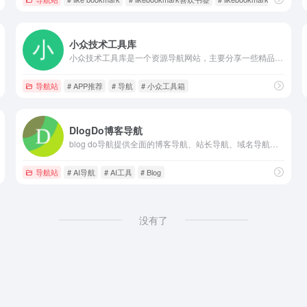
小众技术工具库
小众技术工具库是一个资源导航网站，主要分享一些精品网站和实用软件，也会不时分享一些电子书和教程资源。另外，本网站也是哔哩哔哩UP主【我是阿众】以及微信公众号【小众技术】的官方网站。
导航站
# APP推荐
# 导航
# 小众工具箱
DlogDo博客导航
blog do导航提供全面的博客导航、站长导航、域名导航和AI工具导航服务。收录各类优秀个人博客、站长常用工具、前沿AI网站和域名交易平台。立即免费提交您的网站，获取更多流量和曝光机会。
导航站
# AI导航
# AI工具
# Blog
没有了