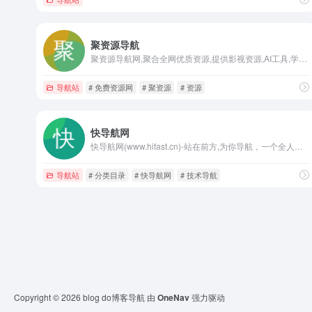
聚资源导航
聚资源导航网,聚合全网优质资源,提供影视资源,AI工具,学习资料,实用工具等类目资源导航,每日人工审核更新,支持智能搜索与分类检索,助您快速获取所需资源
导航站
# 免费资源网
# 聚资源
# 资源
快导航网
快导航网(www.hifast.cn)-站在前方,为你导航，一个全人工编辑的开放式网站分类目录，在这里汇聚了网上较为优秀的网站，目的是满足用户日常的网址导航需求，帮助用户发现更多有趣的网站，旨在打造高质量导航分类目录网站！
导航站
# 分类目录
# 快导航网
# 技术导航
Copyright © 2026
blog do博客导航
由
OneNav
强力驱动