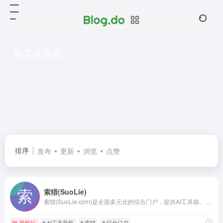
AI工具导航
共 2 篇网址
排序
发布
更新
浏览
点赞
索猎(SuoLie)
索猎(SuoLie.com)是全面多元化的综合门户，提供AI工具箱、网址目录、资源导航、聚合搜索、生活娱乐等一站式服务。聚合未来科技，打造高效上网体验（Suolie - Aggregate the future）。
导航站
# AI工具导航
# 索猎
# 综合门户