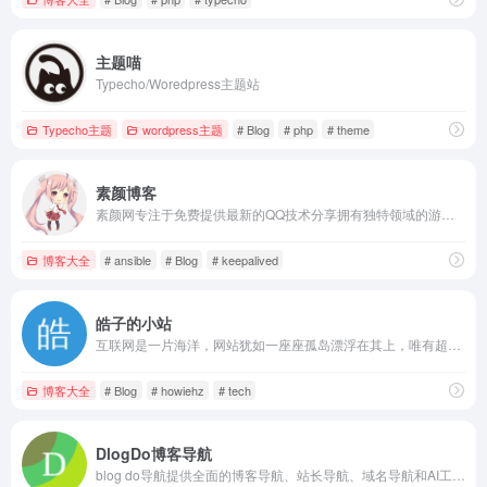
主题喵
Typecho/Woredpress主题站
Typecho主题
wordpress主题
# Blog
# php
# theme
素颜博客
素颜网专注于免费提供最新的QQ技术分享拥有独特领域的游戏资源,专业负责人掌控QQ活动动态,多方面性质资源分享,免费源码交流学习基地,绿色、安全、搞笑的软件基地.
博客大全
# ansible
# Blog
# keepalived
皓子的小站
互联网是一片海洋，网站犹如一座座孤岛漂浮在其上，唯有超链接将它们联系起来。而此处恰好就是一座小岛，欢迎访问皓子的小站。 皓子的小站 - HowieHz's Website ~ An Island on the Internet.
博客大全
# Blog
# howiehz
# tech
DlogDo博客导航
blog do导航提供全面的博客导航、站长导航、域名导航和AI工具导航服务。收录各类优秀个人博客、站长常用工具、前沿AI网站和域名交易平台。立即免费提交您的网站，获取更多流量和曝光机会。