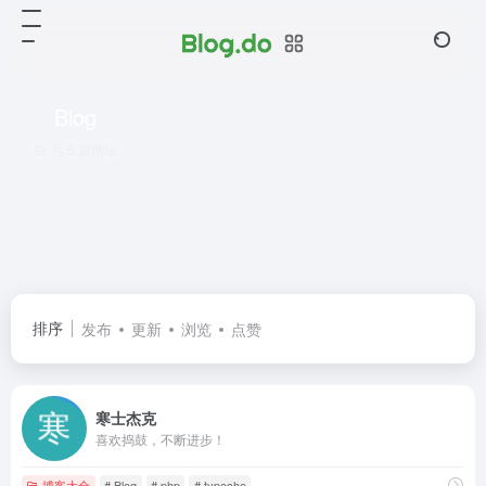
Blog
共 5 篇网址
排序
发布
更新
浏览
点赞
寒士杰克
喜欢捣鼓，不断进步！
博客大全
# Blog
# php
# typecho