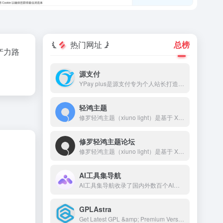
热门网址
总榜
产力路
源支付
YPay plus是源支付专为个人站长打造的进件支付系统，YPay plus支持微信、支付宝、QQ支付，帮助您快速搭建个人的支付系统。
轻鸿主题
修罗轻鸿主题（xiuno light）是基于 Xiuno BBS 深度开发的一款高颜值、高性能论坛主题，采用轻量设计，专注于提升用户体验和交互效果。轻鸿主题自带排行榜、搜索、积分系统、签到、私信、消息提醒、轮播图、点赞、收藏、邀请奖励、标签系统、导航拓展等功能，并对前后端 UI 进行了精细打磨。
修罗轻鸿主题论坛
修罗轻鸿主题（xiuno light）是基于 Xiuno BBS 深度开发的一款高颜值、高性能论坛主题，采用轻量设计，专注于提升用户体验和交互效果。 本站网址：🌐 www.bbslight.com 主题购买：🛒www.xiuluo.net 或 www.zhuti.me 客服QQ：💬 2510585358 客服微信：📱 erpseek
AI工具集导航
AI工具集导航收录了国内外数百个AI工具，包括AI写作工具、AI图像生成和背景移除、AI视频制作、AI音频转录、AI辅助编程、AI音乐生成、AI绘画设计、AI对话聊天等AI工具集合大全，以及AI学习开发的常用网站、框架和模型，帮助你加入人工智能浪潮，自动化高效完成任务！
GPLAstra
Get Latest GPL &amp; Premium Version Blogger Template, WordPress Themes, WordPress Plugins, WooCommerce Extensions, Elementor Addon and Much More For Free.