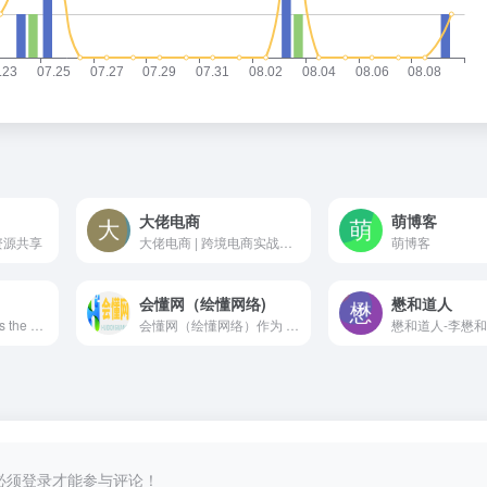
大佬电商
萌博客
资源共享
大佬电商 | 跨境电商实战交流社区 - 分享Temu、SHEIN、亚马逊、速卖通运营技巧，提供成本计算、选品策略、软件工具推荐，加入QQ群与卖家同行！
萌博客
会懂网（绘懂网络)
懋和道人
dummies transforms the hard-to-understand into easy-to-use to enable learners at every level to fuel their pursuit of professional and personal advancement.
会懂网（绘懂网络）作为 IT 行业全场景运营专家，会懂网不仅专注多元运营 —— 提供网站 SEO 优化、AI 搜索引擎优化、APP 及小程序优化策略，AI 搜索优化，GEO 搜索优化，分享自媒体运营经验，探索 AI 运营前沿技术；更覆盖全维度安全保障，包括网站服务器安全防护、黑客攻击与勒索病毒防御、电脑手机软件安全及病毒木马查杀、钓鱼攻击拦截，同步提供数据恢复方法与系统 / 隐私数据找回服务。每日更新 IT 行业动态与安全资讯，助力企业与个人提升全场景运营能力，筑牢数字安全防线。
必须登录才能参与评论！