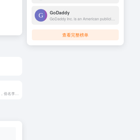
GoDaddy
GoDaddy Inc. is an American publicly traded Internet domain registry, domain registrar and web hosting company headquartered in Tempe, Arizona, and incorporated in Delaware. As of 2023, GoDaddy is the world's fifth largest web host by market share, with over 62 million registered domains.
查看完整榜单
懋和道人-李懋和，俗名李栋梁。书法、国画爱好者，互联网安全与前端建设者。