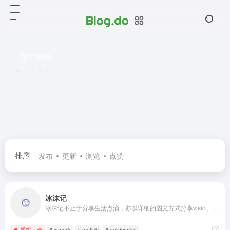
iymark
共 1 篇网址
排序
发布
更新
浏览
点赞
冰沫记
冰沫记不止于分享生活点滴，亦以详细的图文方式分享visio、matlab、solidworks等流程图制作、软件编程、工具设计等教程，呈现给每一位访客。
博客大全
# iymark
# matlab
# solidworks