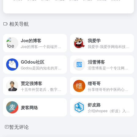
相关导航
Joe的博客
我爱学
Joe的博客-一个前端开发爱好者的博客，博客主要用来记录与分享前端开发、学习中的知识点。(Joe主题官网)
我爱学-我爱学网络科技工作室 （子比主题）
GOdou社区
泪雪博客
Godou是国内知名的开发者游乐园，网站汇聚了主流的编程语言教学,快来网站安全大神探讨开发的乐趣吧！
泪雪博客是一个专注网站SEO优化、搜索引擎研究、网络营销推广、网站策划运营及WordPress开发的原创自媒体博客。泪雪创始人张子凡博客。
贾定强博客
缙哥哥
十五年外贸老兵，数字营销专家，询盘云合伙人
分享缙哥哥的中医药心得、武术笔记、趣闻杂谈、软件分享、无损音乐、视频短片、技术教程、摄影图片、旅游攻略、购物分享 - 原(摩尼教 - 继承火的意志)
虾皮路
麦客网络
介绍shopee（虾皮）入驻到开店、上货、选品、发货、收款的过程中最新最全的shopee运营经验及教程，分享免费、收费及破解的WordPress主题及WordPress插件，收集便宜VPS主机及域名优惠活动分享最新网站建站经验及图文教程，对各类网上赚钱方法及思路进行整理收集。做最新最全的shopee资讯教程站点，对各类shopee虾皮erp铺货上货软件评测及分享
暂无评论