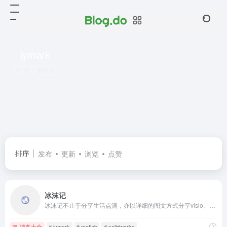
iymark
共 1 篇网址
排序
发布
更新
浏览
点赞
冰沫记
冰沫记不止于分享生活点滴，亦以详细的图文方式分享visio、matlab、solidworks等流程图制作、软件编程、工具设计等教程，呈现给每一位访客。
博客大全
# iymark
# matlab
# solidworks