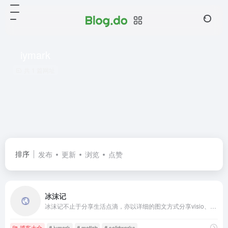
iymark
共 1 篇网址
排序
发布
更新
浏览
点赞
冰沫记
冰沫记不止于分享生活点滴，亦以详细的图文方式分享visio、matlab、solidworks等流程图制作、软件编程、工具设计等教程，呈现给每一位访客。
博客大全
# iymark
# matlab
# solidworks