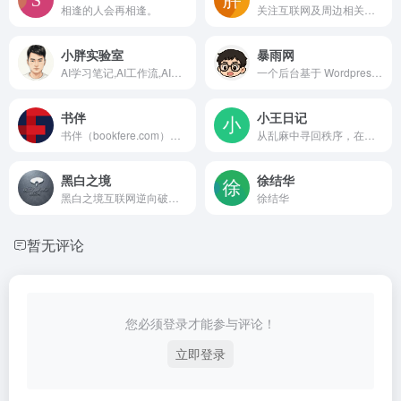
相逢的人会再相逢。
关注互联网及周边相关，提供或分享 Typecho 主题和插件、建站技术、知识付费阅读的原创独立综合性网站。
小胖实验室
暴雨网
AI学习笔记,AI工作流,AI提示词,AI工具,AI创作
一个后台基于 Wordpress，前台跑在 Nodejs 环境中的知识付费、资源下载、购物、社交的多语言平台。支持低代码页面构建，单页的无头模式，支持前台多语言。
书伴
小王日记
书伴（bookfere.com），创建的目的是帮助您更便捷、深入地使用手中的Kindle阅读器，让读书成为生命的一部分，让灵魂永远行走在路上。
从乱麻中寻回秩序，在庸常里打捞不同。
黑白之境
徐结华
黑白之境互联网逆向破解基地，专注于网络各种类型引流推广营销协议软件逆向脱壳破解，网站建设，二次加密，小程序搭建，APP开发等业务，长期分享计算机编程技术，教程，网站源码，视频课程，引流营销等破解版软件，为广大同行提供高质量教学视频，逆向工具及思路分析等虚拟资源，帮助编程基础学员快速入门，明确发展方向，技术提升。
徐结华
暂无评论
您必须登录才能参与评论！
立即登录