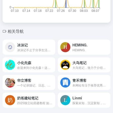
相关导航
冰沫记
HEMING.
冰沫记不止于分享生活点滴，亦以详细的图文方式分享visio、matlab、solidworks等流程图制作、软件编程、工具设计等教程，呈现给每一位访客。
HEMING.
小化先森
大鸟笔记
欢迎来到小化先森！这是一个高中牲的博客，我将带你游玩互联网的世界，并且我会在这里记录下我美妙的生活。博文涉及的圈子和范围倒也挺广哈哈哈，就跟人生一样--杂乱无章。
大鸟笔记，致力于介绍国外VPS、美国VPS优惠码、云服务器、国外独立服务器优惠促销并分享VPS测评数据的主机博客！
华立博客
青禾博客
一个记录随记、日志、相册、收藏的个人博客！
本网站专注于推荐优秀软件、APP应用和互联网资源，长期免费分享各种精品软件和教程，承诺永久无广告无捆绑不收费不套路，是电脑爱好者最佳的软件下载和学习交流场所。
奶爸建站笔记
Linmi
2025独立站搭建教程 如何搭建一个成功的独立站？ 创建网站是中小企业对外扩张业务的有效途径，借助 WordPress 及相关插件等工具，能够极大地简化我们搭建网站的工作。不需要太多专业技能你也可以轻松设计出充分彰显品牌理念的网页。 搭建步骤 视频教程 免费咨询！ 独立站建设需要哪些步骤？ 独立站代表着独立运营的网站，
探索未知，沉淀新知，迭代认知。notion优质教程作者