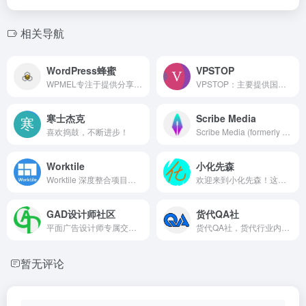
相关导航
WordPress蜂蜜
VPSTOP
WPMEL专注于提供分享高质量原创WordPress主题,WordPress插件,WordPress企业主题,WordPress博客主题,wordpress建站教程入门,wordpress网站模板,wordpress搭建,并为广大WordPress站长提供优质的建站资源及教程.
VPSTOP：主要提供国外VPS的促销和主机测评，美国vps，越南vps，以及中国的香港VPS，台湾vps，国内vps等等，我们还 提供便宜VPS排行榜单，解决vps租用哪家好的问题，努力做最专业的国外VPS网站。
寒士杰克
Scribe Media
喜欢捣鼓，不断进步！
Scribe Media (formerly Book in a Box), has made it easier than ever for thought leaders to turn their ideas into a professionally published book.
Worktile
小化先森
Worktile 深度整合项目与任务管理、OKR、网盘、在线沟通等应用，支持丰富的自定义功能，满足各行业各场景的个性化工作需求，助力企业提高管理效能。
欢迎来到小化先森！这是一个高中牲的博客，我将带你游玩互联网的世界，并且我会在这里记录下我美妙的生活。博文涉及的圈子和范围倒也挺广哈哈哈，就跟人生一样--杂乱无章。
GAD设计师社区
货代QA社
平面广告设计师专属交流社区，汇聚行业从业者、学生与爱好者，分享广告设计作品、创意灵感、实操技巧与素材资源，探讨海报、品牌视觉、排版等专业话题，提供学习交流、合作对接与技能提升渠道，打造专注平面广告设计的垂直交流平台。
货代QA社，货代行业内别具一格的自媒体品牌。重社交，重内容、分享与价值，专注于国际货代业务开发与资源分享，凭借优质的内容和特色的定位，迅速得到广大货代同行的关注和认可。我们希望借助互联网的力量打造国内最专业的货代平台与社区，为广大货代同行提供成熟的解决方案，提高国际货代行业价值！
暂无评论