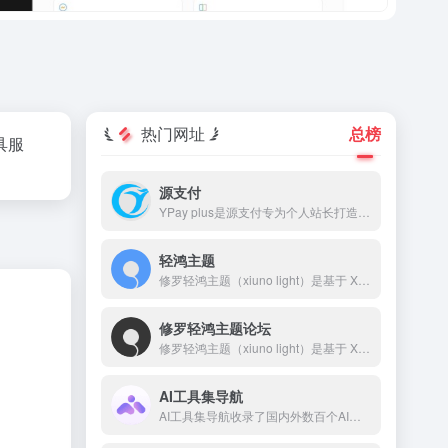
热门网址
总榜
具服
源支付
YPay plus是源支付专为个人站长打造的进件支付系统，YPay plus支持微信、支付宝、QQ支付，帮助您快速搭建个人的支付系统。
轻鸿主题
修罗轻鸿主题（xiuno light）是基于 Xiuno BBS 深度开发的一款高颜值、高性能论坛主题，采用轻量设计，专注于提升用户体验和交互效果。轻鸿主题自带排行榜、搜索、积分系统、签到、私信、消息提醒、轮播图、点赞、收藏、邀请奖励、标签系统、导航拓展等功能，并对前后端 UI 进行了精细打磨。
修罗轻鸿主题论坛
修罗轻鸿主题（xiuno light）是基于 Xiuno BBS 深度开发的一款高颜值、高性能论坛主题，采用轻量设计，专注于提升用户体验和交互效果。 本站网址：🌐 www.bbslight.com 主题购买：🛒www.xiuluo.net 或 www.zhuti.me 客服QQ：💬 2510585358 客服微信：📱 erpseek
AI工具集导航
AI工具集导航收录了国内外数百个AI工具，包括AI写作工具、AI图像生成和背景移除、AI视频制作、AI音频转录、AI辅助编程、AI音乐生成、AI绘画设计、AI对话聊天等AI工具集合大全，以及AI学习开发的常用网站、框架和模型，帮助你加入人工智能浪潮，自动化高效完成任务！