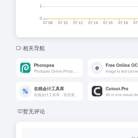
相关导航
Photopea
Free Online O
Photopea Online Photo Editor lets you edit photos, apply effects, filters, add text, crop or resize pictures. Do Online Photo Editing in your browser for free!(在线PS网站)
在线会计工具库
Cutout.Pro
在线会计工具库，包含发票查询、会计科目汇编、人民币大写转换、印花税计算、税款滞纳金计算、五险一金计算器、房贷计算器、公积金贷款、组合贷款计算器、二手房贷款计算器、二手房交易税费、等额本金还款计算器、等额本息还款计算器、理财规划工具等，应有尽有！
暂无评论