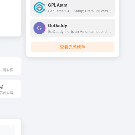
GPLAstra
Get Latest GPL &amp; Premium Version Blogger Template, WordPress Themes, WordPress Plugins, WooCommerce Extensions, Elementor Addon and Much More For Free.
GoDaddy
GoDaddy Inc. is an American publicly traded Internet domain registry, domain registrar and web hosting company headquartered in Tempe, Arizona, and incorporated in Delaware. As of 2023, GoDaddy is the world's fifth largest web host by market share, with over 62 million registered domains.
查看完整榜单
小妖精工具箱是功能丰富的综合在线工具平台，提供随机图片视频、音乐解析等娱乐工具，IP 查询等站长工具，编码转换等开发工具，还有图片处理、生活查询、QQ 工具及小游戏，满足多场景需求。
写
字转大写