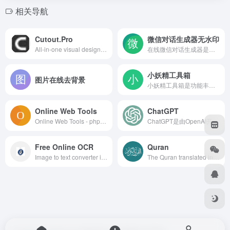
相关导航
Cutout.Pro
微信对话生成器无水印
All-in-one visual design platform containing AI photo and video editing tools. Automatic process for background remove, image restoration, graphic design, and content generation. With Cutout.Pro, it is one click away to optimize your content and transform your design ideas into special asset effectively.
在线微信对话生成器是一款在线微信聊天对话制作的工具，免费在线制作微信对话生成器和转账，可以生成无水印微信转账、微信聊天、微信红包、聊天记录等截图，通过简单的设置，生成你想要的截图，是进行各种段子创作及装X的热门工具。
小妖精工具箱
图片在线去背景
小妖精工具箱是功能丰富的综合在线工具平台，提供随机图片视频、音乐解析等娱乐工具，IP 查询等站长工具，编码转换等开发工具，还有图片处理、生活查询、QQ 工具及小游戏，满足多场景需求。
Online Web Tools
ChatGPT
Online Web Tools - php now
ChatGPT是由OpenAI开发的一个人工智能聊天机器人程序，于2022年11月推出。该程序使用基于GPT-3.5架构的大型语言模型并通过强化学习进行训练。
Free Online OCR
Quran
Image to text converter is a free OCR tool that allows you to convert Picture to text, convert PDF to Doc file and extract text from PDF files（该网站可实现图片转文字，包括图片转excel、图片转word、图片转txt）
The Quran translated into many languages in a simple and easy interface