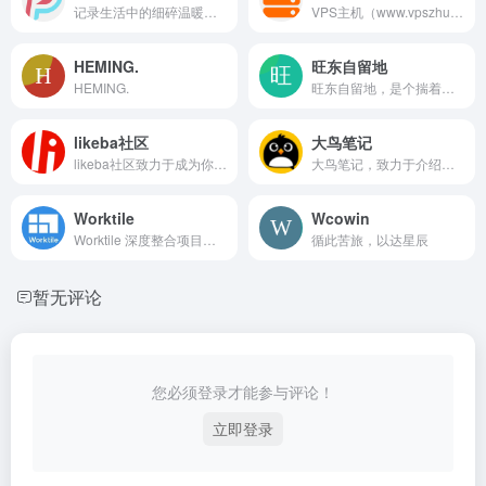
记录生活中的细碎温暖与平凡瞬间，用镜头捕捉日常风景与人文故事，分享读书感悟与生活哲思。这里有烟火气的日常札记，有温度的光影集，还有走心的随笔漫谈，与你一同感受生活的美好与深度。
VPS主机（www.vpszhuji.com）专注国外VPS,云服务器,独立服务器,国外主机,外贸主机的推荐与评测，为广大用户提供国内外商家产品的最新信息、教程、评测、优惠码等内容。VPS主机本着绝对中立的态度，以用户的视角，汇集测评全球优质的资源，将商家最真实的一面展现给用户。
HEMING.
旺东自留地
HEMING.
旺东自留地，是个揣着生活热忱、也爱偷闲“摸鱼”的个人小博客。
likeba社区
大鸟笔记
likeba社区致力于成为你的营销推广、网赚项目、资源免费分享平台，提供最新的网赚项目资讯，涵盖了营销推广、市场推广营销等多个领域，加入社区创建圈子交流学习，获取最新的赚钱机会和市场营销产品！
大鸟笔记，致力于介绍国外VPS、美国VPS优惠码、云服务器、国外独立服务器优惠促销并分享VPS测评数据的主机博客！
Worktile
Wcowin
Worktile 深度整合项目与任务管理、OKR、网盘、在线沟通等应用，支持丰富的自定义功能，满足各行业各场景的个性化工作需求，助力企业提高管理效能。
循此苦旅，以达星辰
暂无评论
您必须登录才能参与评论！
立即登录