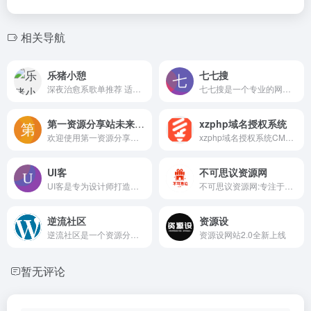
相关导航
乐猪小憩
七七搜
深夜治愈系歌单推荐 适合学习的轻音乐合集 旅行途中听的独立音乐
七七搜是一个专业的网盘资源搜索引擎，旨在为用户提供一个免费、高效的网盘资源搜索平台。用户可以通过盘搜快速找到存储在各大网盘上的资源，包括但不限于阿里云盘、百度网盘、夸克网盘、迅雷网盘、UC网盘、蓝奏云盘和115网盘等，七七搜以其强大的搜索能力和简洁的用户界面，成为了寻找网盘资源的有力工具。
第一资源分享站未来科技资源库，探索无限可能
xzphp域名授权系统
欢迎使用第一资源分享站免费分享平台！所有资源均为免费分享，严禁用于商业用途。如有失效资源，请直接举报。欢迎更多的网盘分享达人、资源爱好者加入进来，自助投稿分享，共建资源宝藏！
xzphp域名授权系统CMS专为开发者用来给程序增加远程域名授权和更新升级的功能，包括系统设置、多应用管理、域名授权管理、版本管理、盗版跟踪、日志管理等功能模块。
UI客
不可思议资源网
UI客是专为设计师打造的高品质素材平台，精选全球优质设计资源，涵盖创意模板、字体、插画、摄影、3D模型等，严格把控每一份素材的实用性与美学价值。我们致力于为平面设计、UI/UX、品牌视觉等领域的创作者提供高效灵感和专业工具，让设计更流畅、作品更出众。无论是独立设计师还是团队，都能在这里找到激发创意的精品素材，助力每一个设计从构思到完美落地。
不可思议资源网:专注于提供各类知识付费课程和文档素材，主要包含电脑培训、企业管理、网络创业、运动健身、亲子育儿、学生教育、外语学习、考研资料、资格认证、文化体育、炒股学习、程序源码、模板素材等资源。（子比主题）
逆流社区
资源设
逆流社区是一个资源分享与软件开发服务平台，提供网站源码、开源项目、技术文档下载，同时承接网站开发、小程序开发、APP定制等软件外包服务。专业团队，高效交付。
资源设网站2.0全新上线
暂无评论