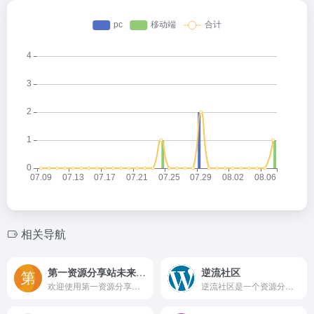
相关导航
第一资源分享站未来科技资源库，探索无限可能
逆流社区
欢迎使用第一资源分享站免费分享平台！所有资源均为免费分享，严禁用于商业用途。如有失效资源，请直接举报。欢迎更多的网盘分享达人、资源爱好者加入进来，自助投稿分享，共建资源宝藏！
逆流社区是一个资源分享与软件开发服务平台，提供网站源码、开源项目、技术文档下载，同时承接网站开发、小程序开发、APP定制等软件外包服务。专业团队，高效交付。