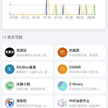
相关导航
资源设
把握度
资源设网站2.0全新上线
针对跨境出海、私域营销及海外引流业务，把握度提供稳定耐用谷歌账号，Gmail邮箱购买渠道。出售优质老谷歌邮箱、Gmail邮箱及油管(YouTube)账号。24小时全自动发货、即买即用
XSJBox像素
OSSSR
像素设计（xsj07.cn）是专注于像素设计及多元创意领域的优质资源分享平台，为设计师与设计爱好者提供海量实用素材。涵盖手机 / 电脑样机、可商用字体、平面海报模板、UI 图标、视频特效、PS 笔刷等丰富资源，覆盖平面设计、UI 设计、视频制作等多场景需求。所有资源注重实用性与创意性，助力用户高效完成设计创作，轻松解锁灵感与效率双重提升。
OSSSR.COM - 软件资源下载站，我们提供最新、最全的便携软件、绿色软件和正版软件，让您轻松获取最适合您的工具。无论是办公、设计、开发、娱乐，我们都为您精选了高质量、安全无毒的软件资源。
沐颜小栈
Z-library
沐颜小栈 - 资源爱好者严选平台，汇聚全球海量资源。涵盖写真动漫、源码模板、设计素材等全品类，严格筛选，品质保障。一站式服务站长，助力高效创作与建站！
Z-Library 又可以在网上访问了，最新的网址是https://singlelogin.me
博客吧
PHP加密平台
博客吧专注于zblog、wordpress、dedecms等开源建站源码模板插件教程资源整合，分享高品质zblog模板插件、wordpress主题教程、织梦dedecms模板资源下载!
免费注册即用！全版本PHP加密平台支持SG16PRO/SG15/SG16、ioncube13/14/15、deckphpv1-v4全系加密，无需安装组件，兼容PHP5.X-8.X，高强度防破解，免费用户可体验核心加密功能，专业守护PHP源码安全！