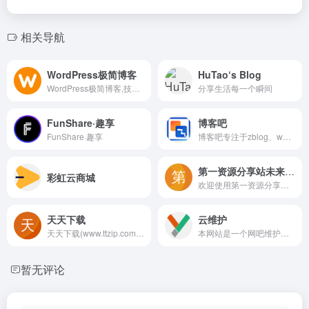
相关导航
WordPress极简博客
HuTao‘s Blog
WordPress极简博客,技术博客网,每日更新大量WordPress教程、WordPress主题、RIPRO美化、网站优化、WEB缓存优化、Python教程、生活笔录、商业资源、UI素材、从心出发,用心做站、全站永久免费-助力草根站长发展合作。
分享生活每一个瞬间
FunShare·趣享
博客吧
FunShare·趣享
博客吧专注于zblog、wordpress、dedecms等开源建站源码模板插件教程资源整合，分享高品质zblog模板插件、wordpress主题教程、织梦dedecms模板资源下载!
第一资源分享站未来科技资源库，探索无限可能
彩虹云商城
欢迎使用第一资源分享站免费分享平台！所有资源均为免费分享，严禁用于商业用途。如有失效资源，请直接举报。欢迎更多的网盘分享达人、资源爱好者加入进来，自助投稿分享，共建资源宝藏！
天天下载
云维护
天天下载(www.ttzip.com)提供国内外最新最全绿色软件、电脑软件下载、安卓应用APP下载、mac苹果软件下载、手机游戏下载,每天更新软件资讯和游戏攻略,单机游戏和软件下载基地!
本网站是一个网吧维护行业技术分享的平台,为大家提供网吧无盘公包、家用系统、去广告工具、网吧常用软件、绿色无广告软件、网吧各种问题解决方案、行业咨询等。
暂无评论