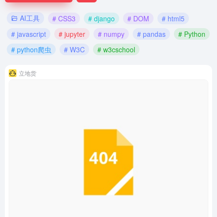
AI工具
# CSS3
# django
# DOM
# html5
# javascript
# jupyter
# numpy
# pandas
# Python
# python爬虫
# W3C
# w3cschool
立地货