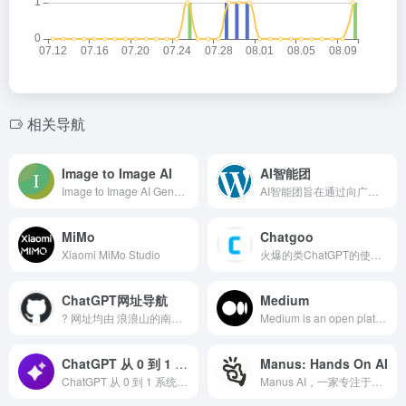
相关导航
Image to Image AI
AI智能团
Image to Image AI Generator is a free online photo editor that offers powerful features allowing you to edit, reshape, and restyle images using text p
AI智能团旨在通过向广大用户提供全方位的AI智能信息服务，让科技智慧惠及更多人。我们专注于为从业人员提供行业资讯、产品信息和专家评论等一系列专业服务，同时为消费者提供包括智能产品售前指导、价格说明、选购建议、评测结果和新品消息等交流互动服务，致力于推广AI智能技术，让其更加广泛地应用于人们的生活、工作和娱乐中。我们的宗旨是为用户提供更便捷、高效的AI智能服务，让科技智慧让生活更美好。
MiMo
Chatgoo
Xiaomi MiMo Studio
火爆的类ChatGPT的使用，开启AI人工智能新时代，广泛应用于各种领域，从在线聊天、信息搜索、机器翻译、文本生成，它的准确性和高效率使得许多工作变得不再困难
ChatGPT网址导航
Medium
? 网址均由 浪浪山的南柯 整...
Medium is an open platform where readers find dynamic thinking, and where expert and undiscovered voices can share their writing on any topic.
ChatGPT 从 0 到 1 系统性学习
Manus: Hands On AI
ChatGPT 从 0 到 1 系统性学习
Manus AI，一家专注于通用人工智能代理（General AI Agent）的创新公司，在短短几年内迅速崛起，成为全球AI领域最受瞩目的新星之一。其发展历程不仅是中国AI创业浪潮的一个缩影，更以一笔创纪录的收购案，标志着中国技术力量在全球舞台上的重要突破。