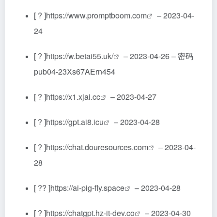
[ ? ]
https://www.promptboom.com
– 2023-04-
24
[ ? ]
https://w.betai55.uk/
– 2023-04-26 – 密码
pub04-23Xs67AErn454
[ ? ]
https://x1.xjai.cc
– 2023-04-27
[ ? ]
https://gpt.ai8.icu
– 2023-04-28
[ ? ]
https://chat.douresources.com
– 2023-04-
28
[ ?? ]
https://ai-pig-fly.space
– 2023-04-28
[ ? ]
https://chatgpt.hz-it-dev.co
– 2023-04-30