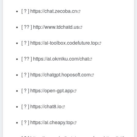
[ ? ]
https://chat.zecoba.cn
[ ?? ]
http://www.tdchatd.us
[ ? ]
https://ai-toolbox.codefuture.top
[ ?? ]
https://ai.okmiku.com/chat
[ ? ]
https://chatgpt.hoposoft.com
[ ? ]
https://open-gpt.app
[ ? ]
https://chat8.io
[ ? ]
https://ai.cheapy.top