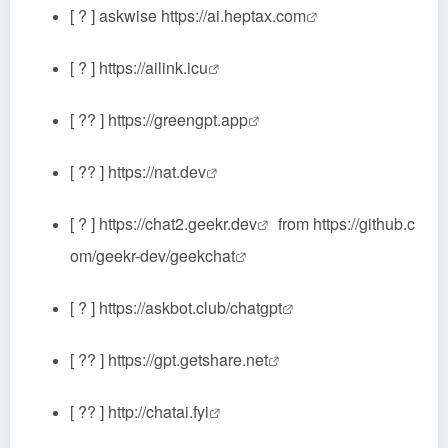
[ ? ]
askwise https://ai.heptax.com
[ ? ]
https://ailink.icu
[ ?? ]
https://greengpt.app
[ ?? ]
https://nat.dev
[ ? ]
https://chat2.geekr.dev
from
https://github.c
om/geekr-dev/geekchat
[ ? ]
https://askbot.club/chatgpt
[ ?? ]
https://gpt.getshare.net
[ ?? ]
http://chatai.fyi