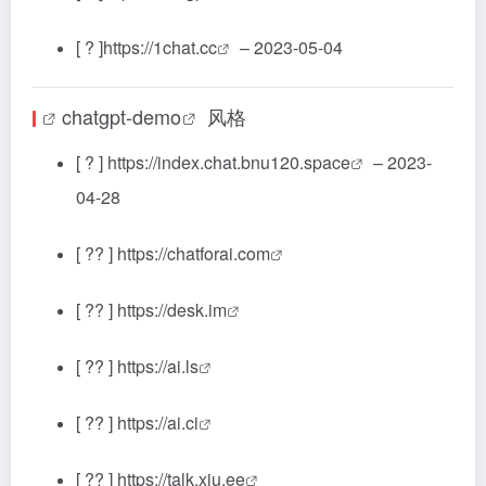
[ ? ]
https://1chat.cc
– 2023-05-04
chatgpt-demo
风格
[ ? ]
https://index.chat.bnu120.space
– 2023-
04-28
[ ?? ]
https://chatforai.com
[ ?? ]
https://desk.im
[ ?? ]
https://ai.ls
[ ?? ]
https://ai.ci
[ ?? ]
https://talk.xiu.ee