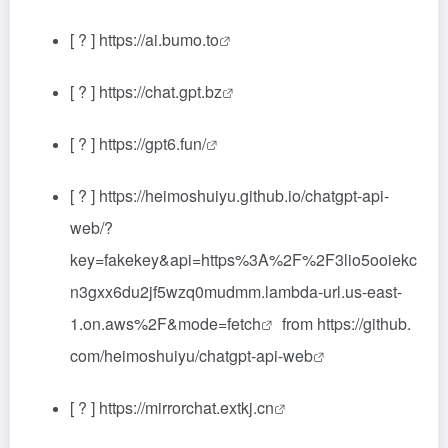
[ ? ]
https://ai.bumo.to
[ ? ]
https://chat.gpt.bz
[ ? ]
https://gpt6.fun/
[ ? ]
https://heimoshuiyu.github.io/chatgpt-api-
web/?
key=fakekey&api=https%3A%2F%2F3lio5ooiekc
n3gxx6du2jf5wzq0mudmm.lambda-url.us-east-
1.on.aws%2F&mode=fetch
from
https://github.
com/heimoshuiyu/chatgpt-api-web
[ ? ]
https://mirrorchat.extkj.cn