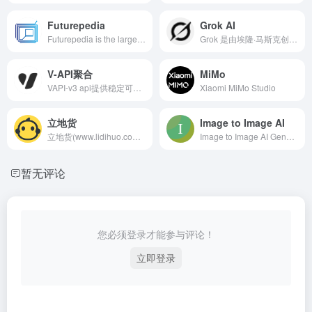
Futurepedia
Grok AI
Futurepedia is the largest AI tools directory. Browse 1500+ AI tools in 50+ categories like copywriting, image generation and video editing. Search and filter the tools by categories, pricing and features.
Grok 是由埃隆·马斯克创办的 xAI 公司推出的人工智能聊天机器人，目前已更新到 Grok 3 和 Grok 4 阶段。马斯克多次公开称它是“地球上最聪明的AI”。
V-API聚合
MiMo
VAPI-v3 api提供稳定可靠的Openai API服务，支持chatgpt-4、5系列、deepseek、gemini api、grok、claude3.7、claude4.0、midjourney、suno、luma、claude、kling、runway等上百种模型！
Xiaomi MiMo Studio
立地货
Image to Image AI
立地货(www.lidihuo.com)提供了HTML、CSS、Javascript、Python等各种编程语言的入门教程，同时提供了大量的实例演示，通过实例可以更好的学习编程。
Image to Image AI Generator is a free online photo editor that offers powerful features allowing you to edit, reshape, and restyle images using text p
暂无评论
您必须登录才能参与评论！
立即登录