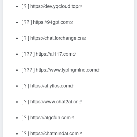
[ ? ]
https://dev.yqcloud.top
[ ?? ]
https://94gpt.com
[ ? ]
https://chat.forchange.cn
[ ??? ]
https://ai117.com
[ ??? ]
https://www.typingmind.com
[ ? ]
https://ai.yiios.com
[ ? ]
https://www.chat2ai.cn
[ ? ]
https://aigcfun.com
[ ? ]
https://chatmindai.com