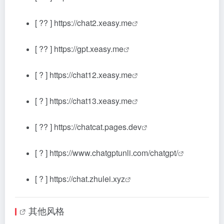
[ ?? ]
https://chat2.xeasy.me
[ ?? ]
https://gpt.xeasy.me
[ ? ]
https://chat12.xeasy.me
[ ? ]
https://chat13.xeasy.me
[ ?? ]
https://chatcat.pages.dev
[ ? ]
https://www.chatgptunli.com/chatgpt/
[ ? ]
https://chat.zhulei.xyz
其他风格