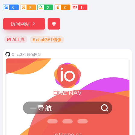
8+
8-
2
0
1+
访问网站
AI工具
# chatGPT镜像
ChatGPT镜像网站