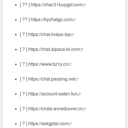
[ ?? ]
https://chat.51buygpt.com
[ ?? ]
https://trychatgp.com
[ ? ]
https://chat.livepo.top
[ ? ]
https://chat.alpaca-bi.com
[ ? ]
https://www.bz1y.cn
[ ? ]
https://chat.paoying.net
[ ? ]
https://account.eaten.fun
[ ? ]
https://chats.wxredcover.cn
[ ? ]
https://askgptai.com