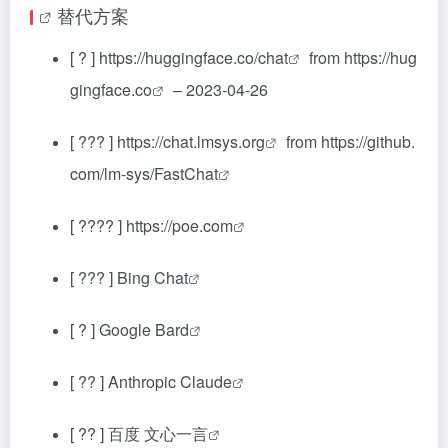
替代方案
[ ? ]
https://huggingface.co/chat
from
https://hug
gingface.co
– 2023-04-26
[ ??? ]
https://chat.lmsys.org
from
https://github.
com/lm-sys/FastChat
[ ???? ]
https://poe.com
[ ??? ]
Bing Chat
[ ? ]
Google Bard
[ ?? ]
Anthropic Claude
[ ?? ]
百度 文心一言