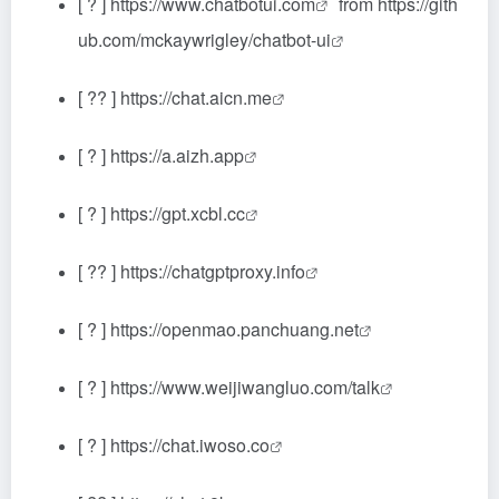
[ ? ]
https://www.chatbotui.com
from
https://gith
ub.com/mckaywrigley/chatbot-ui
[ ?? ]
https://chat.aicn.me
[ ? ]
https://a.aizh.app
[ ? ]
https://gpt.xcbl.cc
[ ?? ]
https://chatgptproxy.info
[ ? ]
https://openmao.panchuang.net
[ ? ]
https://www.weijiwangluo.com/talk
[ ? ]
https://chat.iwoso.co