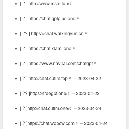
[ ? ]
http://www.msai.fun
[ ? ]
https://chat.gptplus.one
[ ?? ]
https://chat.waixingyun.cn
[ ? ]
https://chat.xiami.one
[ ? ]
https://www.nav4ai.com/chatgpt
[ ? ]
http://chat.cutim.top
– 2023-04-22
[ ?? ]
https://freegpt.one
– 2023-04-23
[ ? ]
http://chat.cutim.one
– 2023-04-24
[ ? ]
https://chat.wobcw.com
– 2023-04-24