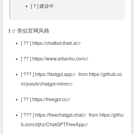
[ ? ] 建设中
类似官网风格
[ ?? ]
https://chatbot.theb.ai
[ ?? ]
https://www.aitianhu.com
[ ??? ]
https://fastgpt.app
from
https://github.co
m/yuezk/chatgpt-mirror
[ ?? ]
https://freegpt.cc
[ ??? ]
https://freechatgpt.chat
from
https://githu
b.com/ztjhz/ChatGPTFreeApp