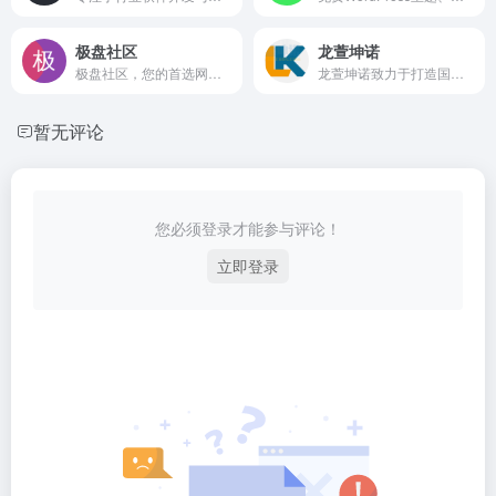
极盘社区
龙萱坤诺
极盘社区，您的首选网盘资源中心。提供夸克网盘、迅雷网盘、123云盘、阿里云盘、百度网盘等资源获取服务，包括最新电影、热门电视剧、经典动漫及丰富的软件、游戏以及其他类型海量资源。我们致力于打造最全面的网盘资源社区，让您轻松获取高质量的影视娱乐和实用工具。
龙萱坤诺致力于打造国内最大的技术交流、服务在线交易平台。用户可自助发布有偿服务与产品在线交易信息,赚取佣金,让你的知识在这里体现价值,快速变现。
暂无评论
您必须登录才能参与评论！
立即登录