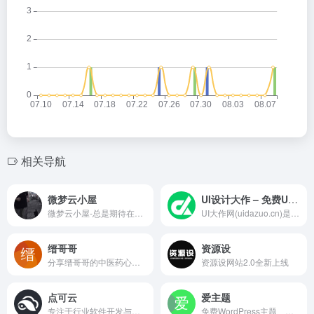
相关导航
微梦云小屋
UI设计大作 – 免费UI设计素材资源下载平台
微梦云小屋-总是期待在这里与你相逢！资讯类网站设计开发，简约优雅的设计风格，全面的前端用户功能，简单的模块化配置，欢迎您的体验。（该网站使用的是子比主题）
UI大作网(uidazuo.cn)是一个UI设计素材及UI设计资源下载平台,旨在为UI设计师提供优质UI素材,ui资源,ai素材,Figma素材,xd素材,sketch素材,psd源文件,图标素材,插画素材及界面设计,网页模板等UI源文件,并逐步打造成一个优质UI资源共享平台。
缙哥哥
资源设
分享缙哥哥的中医药心得、武术笔记、趣闻杂谈、软件分享、无损音乐、视频短片、技术教程、摄影图片、旅游攻略、购物分享 - 原(摩尼教 - 继承火的意志)
资源设网站2.0全新上线
点可云
爱主题
专注于行业软件开发与综合服务，现有ERP/CRM/Admin/Report为主的企业级软件解决方案，提供多种交付方式，满足多种业务需求。
免费WordPress主题、WordPress模板及WordPress插件分享下载，致力于为国内站长提供方便快捷的wordpress建站服务体验，爱主题所收集的wordpress主题涵盖范围广，包括：WordPress企业主题、CMS主题、图片主题、博客主题等，同时我们也提供自己的原创wordpress企业主题模板出售，给您更多选择。