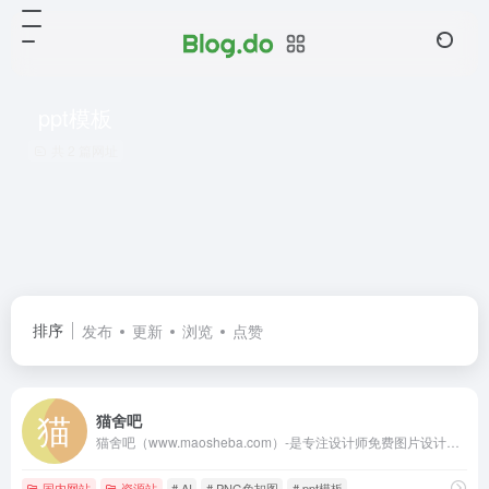
ppt模板
共 2 篇网址
排序
发布
更新
浏览
点赞
猫舍吧
猫舍吧（www.maosheba.com）-是专注设计师免费图片设计素材下载的网站！提供手绘插画,海报,ppt模板,科技,城市,商务,建筑,风景,美食,家居,外景,背景等好看的图片设计素材大全可供下载，百万图片量和设计师在这里找到满意的图片素材和设计灵感!
国内网站
资源站
# AI
# PNG免扣图
# ppt模板