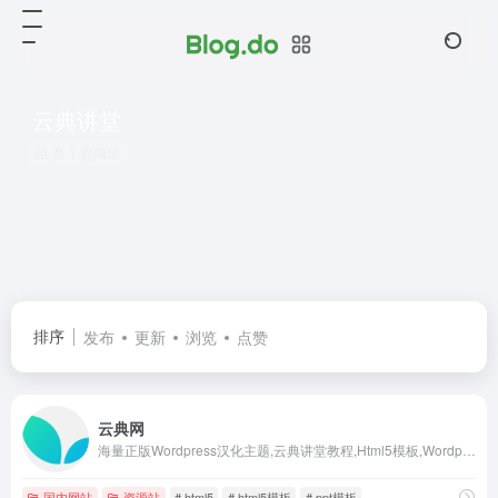
云典讲堂
共 1 篇网址
排序
发布
更新
浏览
点赞
云典网
海量正版Wordpress汉化主题,云典讲堂教程,Html5模板,Wordpress插件,网站模板,ppt模板,设计素材等资源,VIP包月仅需29元无限下载.每日持续更新,给您最全面的优质素材下载服务.
国内网站
资源站
# html5
# html5模板
# ppt模板