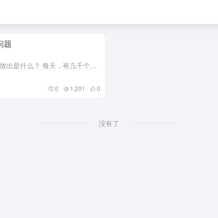
见问题
一般问题(收起全部) 每日域名到期放出是什么？ 每天，有几千个域名未能续费、到期放出，可供公众注册。“到期放出”指的是域名从威瑞信 （Verisign）数据库删除、重新向公众开放、可由新的注册者注册的...
0
1,201
0
没有了