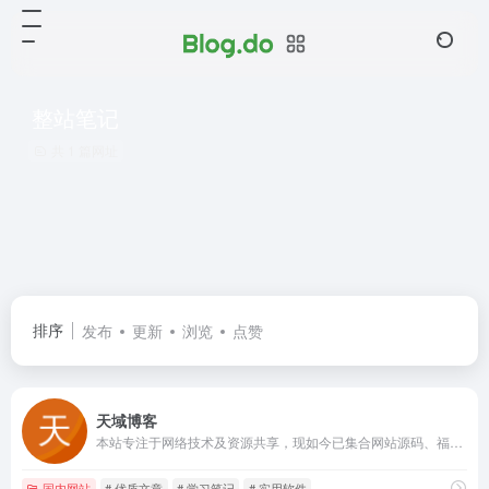
整站笔记
共 1 篇网址
排序
发布
更新
浏览
点赞
天域博客
本站专注于网络技术及资源共享，现如今已集合网站源码、福利线报、WordPress教程、热点资讯、美图集合、设计素材、实用软件、经验教程、影视资源等各个领域的资源，致力于创建高质量的共享平台。（子比主题）
国内网站
# 优质文章
# 学习笔记
# 实用软件