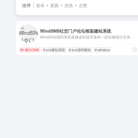
排序
发布
更新
浏览
点赞
WindSNS社交门户论坛框架建站系统
WindSNS源码系统是微诺科技开发的一款轻量级社交系统。您可以使用WindSNS快速搭建一个类似于Home一样的功能强大的社交网站。您的社交网站也可以在微信中被访问，还支持苹果和安卓手机通过APP的形式使用。除此之外，WindSNS还提供云市场进行功能扩展，大量的扩展让你的网站如虎添翼!!!
建站CMS
# sns建站系统
# sns源码建站
# windsns