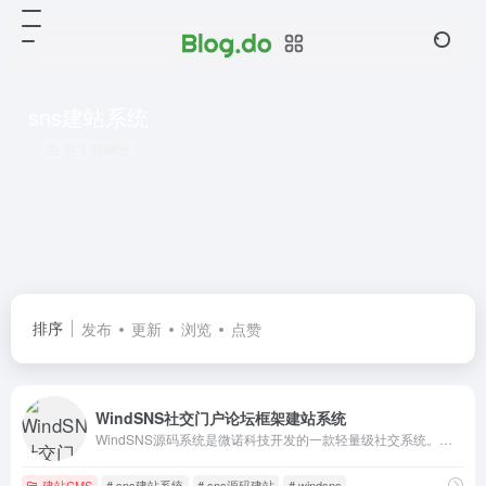
sns建站系统
共 1 篇网址
排序
发布
更新
浏览
点赞
WindSNS社交门户论坛框架建站系统
WindSNS源码系统是微诺科技开发的一款轻量级社交系统。您可以使用WindSNS快速搭建一个类似于Home一样的功能强大的社交网站。您的社交网站也可以在微信中被访问，还支持苹果和安卓手机通过APP的形式使用。除此之外，WindSNS还提供云市场进行功能扩展，大量的扩展让你的网站如虎添翼!!!
建站CMS
# sns建站系统
# sns源码建站
# windsns