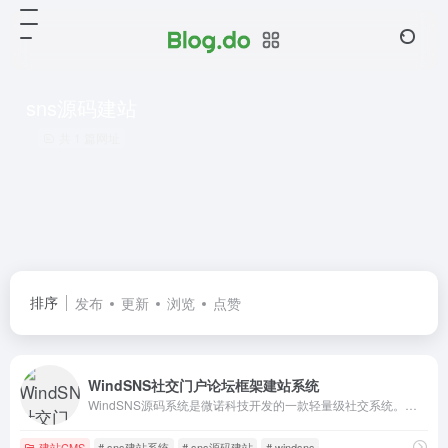
sns源码建站
共 1 篇网址
排序
发布
更新
浏览
点赞
WindSNS社交门户论坛框架建站系统
WindSNS源码系统是微诺科技开发的一款轻量级社交系统。您可以使用WindSNS快速搭建一个类似于Home一样的功能强大的社交网站。您的社交网站也可以在微信中被访问，还支持苹果和安卓手机通过APP的形式使用。除此之外，WindSNS还提供云市场进行功能扩展，大量的扩展让你的网站如虎添翼!!!
建站CMS
# sns建站系统
# sns源码建站
# windsns