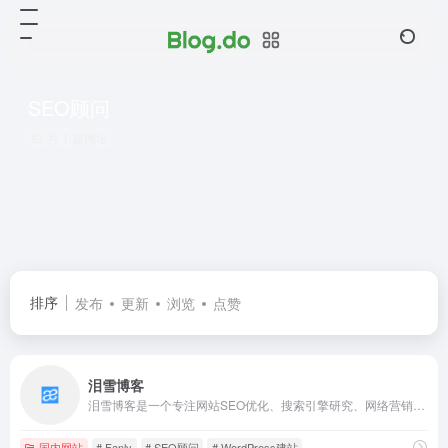
SEO顾问
共 1 篇网址
排序
发布
更新
浏览
点赞
泪雪博客
泪雪博客是一个专注网站SEO优化、搜索引擎研究、网络营销推广、网站策划运营及WordPress开发的原创自媒体博客。泪雪创始人张子凡博客。
国内网站
# Fanly
# SEO顾问
# WordPress建站