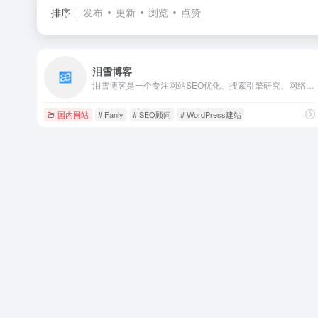
排序
发布
更新
浏览
点赞
泪雪博客
泪雪博客是一个专注网站SEO优化、搜索引擎研究、网络营销推广、网站策划运营及WordPress开发的原创自媒体博客。泪雪创始人张子凡博客。
国内网站
# Fanly
# SEO顾问
# WordPress建站