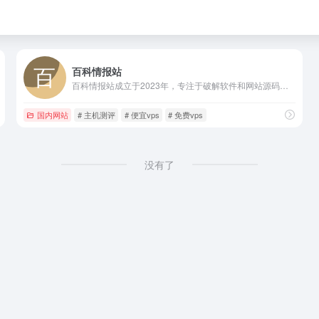
百科情报站
百科情报站成立于2023年，专注于破解软件和网站源码，建站教程，免费服务器VPS测评和服务器推荐商家优惠活动发布的网站，是目前国内的一家优质主机评测和源码软件发布网站。
国内网站
# 主机测评
# 便宜vps
# 免费vps
没有了