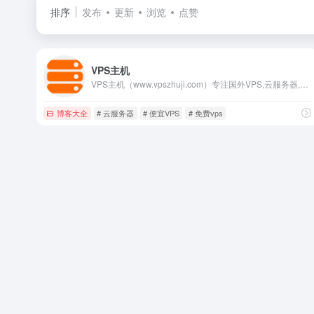
排序
发布
更新
浏览
点赞
VPS主机
VPS主机（www.vpszhuji.com）专注国外VPS,云服务器,独立服务器,国外主机,外贸主机的推荐与评测，为广大用户提供国内外商家产品的最新信息、教程、评测、优惠码等内容。VPS主机本着绝对中立的态度，以用户的视角，汇集测评全球优质的资源，将商家最真实的一面展现给用户。
博客大全
# 云服务器
# 便宜VPS
# 免费vps