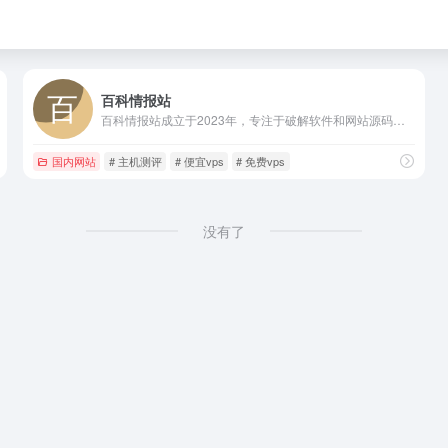
百科情报站
百科情报站成立于2023年，专注于破解软件和网站源码，建站教程，免费服务器VPS测评和服务器推荐商家优惠活动发布的网站，是目前国内的一家优质主机评测和源码软件发布网站。
国内网站
# 主机测评
# 便宜vps
# 免费vps
没有了