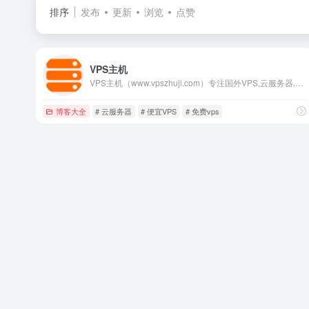
排序
发布
更新
浏览
点赞
VPS主机
VPS主机（www.vpszhuji.com）专注国外VPS,云服务器,独立服务器,国外主机,外贸主机的推荐与评测，为广大用户提供国内外商家产品的最新信息、教程、评测、优惠码等内容。VPS主机本着绝对中立的态度，以用户的视角，汇集测评全球优质的资源，将商家最真实的一面展现给用户。
博客大全
# 云服务器
# 便宜VPS
# 免费vps