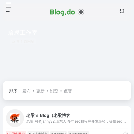
蛤蟆工作室
共 1 篇网址
排序
发布
更新
浏览
点赞
老梁`s Blog（老梁博客
老梁,网名janny82,山东人,多年seo和程序开发经验，提供seo软件、网络推广软件、企业网站建设方案，SEO排名技术建站，专业软件定制开发，电脑技术、服务器技术等IT技术博客，同时提供商标注册及变更续展，北京公司注册，北京公司注销，北京公司变更，北京资质代办，代理记账，软著申请等企业信息咨询，学会记录生活,让回忆有迹可寻，作者老梁。
国内网站
# IT技术博客
# janny82
# wordpress