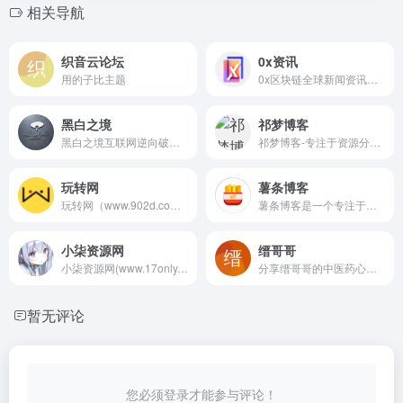
相关导航
织音云论坛
0x资讯
用的子比主题
0x区块链全球新闻资讯网专为区块链技术开发者，加密货币投资人士提供全球最新的区块链新闻快讯，比特币价格与数字货币行情分析，并与世界知名加密货币新闻媒体合作编译区块链百科，Blockchain硬核科普等丰富内容，0x资讯旨在世界范围内传播最新的区块链技术，欲成为区块行业第一的全球化权威新闻媒体资讯门户。
黑白之境
祁梦博客
黑白之境互联网逆向破解基地，专注于网络各种类型引流推广营销协议软件逆向脱壳破解，网站建设，二次加密，小程序搭建，APP开发等业务，长期分享计算机编程技术，教程，网站源码，视频课程，引流营销等破解版软件，为广大同行提供高质量教学视频，逆向工具及思路分析等虚拟资源，帮助编程基础学员快速入门，明确发展方向，技术提升。
祁梦博客-专注于资源分享，编程教程、php源码、技术学习、游戏攻略、建站教程、机器人教程、实用软件、软件源码、各种优秀源码、免费网络资源、分享平台、了全网资源、娱乐、技术、教程、软件、线报、源码、等超多优质资源，年轻人的潮流文化社区！
玩转网
薯条博客
玩转网（www.902d.com）是一个专注于SEO网站优化、互联网技术、网站运营、网络推广、网站设计等IT原创基地，自信比能力更重要！（该网站使用的是子比主题）
薯条博客是一个专注于个人提升和优质资源分享的网站，包括各类软件、文档教程、产品测评等。薯条的含义来源于吃薯条时大家乐于分享的精神，本站以原创内容为主，希望大家多多支持。
小柒资源网
缙哥哥
小柒资源网(www.17only.net)是免费资源网站源码分享平台，每天更新技术教程、活动线报、实用软件等，分享最具价值的内容，是一个专注于收集精品源码的专业性网站！子比主题
分享缙哥哥的中医药心得、武术笔记、趣闻杂谈、软件分享、无损音乐、视频短片、技术教程、摄影图片、旅游攻略、购物分享 - 原(摩尼教 - 继承火的意志)
暂无评论
您必须登录才能参与评论！