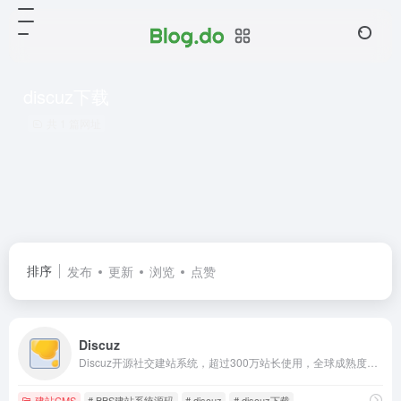
discuz下载
共 1 篇网址
排序
发布
更新
浏览
点赞
Discuz
Discuz开源社交建站系统，超过300万站长使用，全球成熟度最高、覆盖率最大的建站系统之一，拥有超过6000款应用。站长可以方便的通过 Discuz! 搭建社区论坛、知识付费网站、视频直播点播站、企业网站、同城社区、小程序、APP、图片素材站，游戏交流站，电商购物站、小说阅读、博客、拼车系统、房产信息、求职招聘、婚恋交友等等绝大多数类型的网站。
建站CMS
# BBS建站系统源码
# discuz
# discuz下载