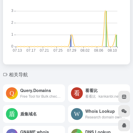
相关导航
Query.Domains
看看比
Free Tool for Bulk check domain availability, get instant whois query results. Bulk Whois checking API is supported.
看看比 · kankanbi.net - 买域名，先看看比 - 域名价格比较，找到最优惠的域名注册商
Whois Lookup
盾集域名
Research domain ownership with Whois Lookup: Get ownership info, IP address history, rank, traffic, SEO &amp; more. Find available domains &amp; domains for sale.
GNAME whois
DNS Lookup