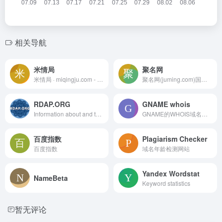
相关导航
米情局
聚名网
米情局 · miqingju.com - 买域名，先看米情局 - 域名价格比较，找到最优惠的域名注册商
聚名网(juming.com)国内互联网域名综合服务平台，涵盖了域名注册查询、到期域名抢注、域名买卖交易、域名续费管理等多项业务。聚名致力于打造更好的域名交易平台，聚名，让域名创造更多价值！
RDAP.ORG
GNAME whois
Information about and tools for the Registration Data Access Protocol (RDAP)
GNAME的WHOIS域名信息查询工具，可快速查看域名是否可用、是否被注册、到期日期、域名所有权等域名信息。域名可用即可一键注册，若已被注册可通过GNAME域名经纪助您取得域名。
百度指数
Plagiarism Checker
百度指数
域名年龄检测网站
Yandex Wordstat
NameBeta
Keyword statistics
暂无评论