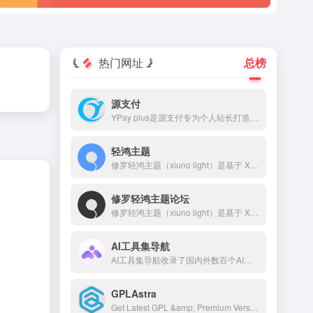
热门网址
总榜
源支付
YPay plus是源支付专为个人站长打造的进件支付系统，YPay plus支持微信、支付宝、QQ支付，帮助您快速搭建个人的支付系统。
轻鸿主题
修罗轻鸿主题（xiuno light）是基于 Xiuno BBS 深度开发的一款高颜值、高性能论坛主题，采用轻量设计，专注于提升用户体验和交互效果。轻鸿主题自带排行榜、搜索、积分系统、签到、私信、消息提醒、轮播图、点赞、收藏、邀请奖励、标签系统、导航拓展等功能，并对前后端 UI 进行了精细打磨。
修罗轻鸿主题论坛
修罗轻鸿主题（xiuno light）是基于 Xiuno BBS 深度开发的一款高颜值、高性能论坛主题，采用轻量设计，专注于提升用户体验和交互效果。 本站网址：🌐 www.bbslight.com 主题购买：🛒www.xiuluo.net 或 www.zhuti.me 客服QQ：💬 2510585358 客服微信：📱 erpseek
AI工具集导航
AI工具集导航收录了国内外数百个AI工具，包括AI写作工具、AI图像生成和背景移除、AI视频制作、AI音频转录、AI辅助编程、AI音乐生成、AI绘画设计、AI对话聊天等AI工具集合大全，以及AI学习开发的常用网站、框架和模型，帮助你加入人工智能浪潮，自动化高效完成任务！
GPLAstra
Get Latest GPL &amp; Premium Version Blogger Template, WordPress Themes, WordPress Plugins, WooCommerce Extensions, Elementor Addon and Much More For Free.