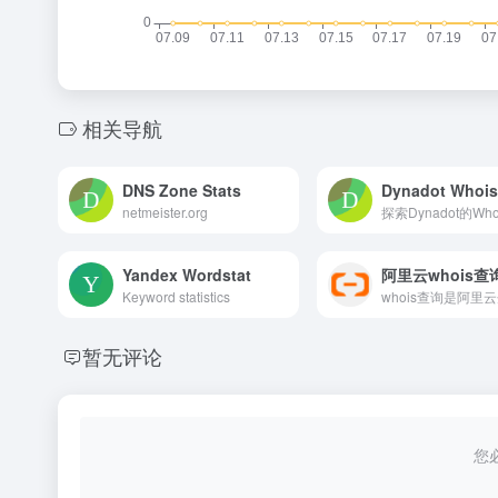
相关导航
DNS Zone Stats
Dynadot Whois
netmeister.org
Yandex Wordstat
阿里云whois查
Keyword statistics
暂无评论
您