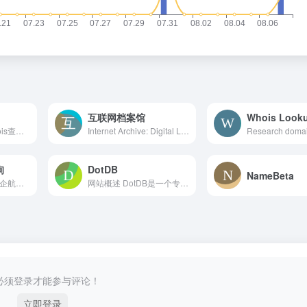
互联网档案馆
Whois Look
探索Dynadot的Whois查询服务，获取经过验证的注册信息。快速轻松地搜索数据库，以获取准确的域名和IP详情。
Internet Archive: Digital Library of Free &amp; Borrowable Texts, Movies, Music &amp; Wayback Machine
询
DotDB
NameBeta
whois查询是阿里云企航（原万网）名下的域名查询服务，在此您可以免费查询域名whois信息，包括域名注册情况、域名当前所有者联系方式以及域名状态等信息。
网站概述 DotDB是一个专注于域名数据查询与分析的专业在线...
必须登录才能参与评论！
立即登录