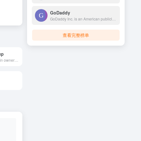
GoDaddy
GoDaddy Inc. is an American publicly traded Internet domain registry, domain registrar and web hosting company headquartered in Tempe, Arizona, and incorporated in Delaware. As of 2023, GoDaddy is the world's fifth largest web host by market share, with over 62 million registered domains.
查看完整榜单
up
Research domain ownership with Whois Lookup: Get ownership info, IP address history, rank, traffic, SEO &amp; more. Find available domains &amp; domains for sale.