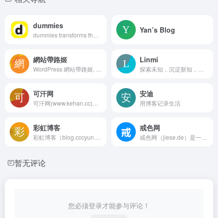
dummies
Yan’s Blog
dummies transforms the hard-to-understand into easy-to-use to enable learners at every level to fuel their pursuit of professional and personal advancement.
網站帶路姬
Linmi
WordPress 網站帶路姬, Erin Lin, 以分享實際案例的方式, 使用淺顯易懂的文字, 製作視覺化的資訊圖表來製作 WordPress 教學, 讓不懂程式的新手與創業站長, 輕鬆架站與經營 WordPress 網站. 更歡迎大家到 Facebook 社團一起討論與學習.
探索未知，沉淀新知，迭代认知。notion优质教程作者
可汗网
安迪
可汗网(www.kehan.cc)专注于wordpress主题、wordpress插件、wordpress教程、SEO优化、网站建设等知识分享，致力于打造国内领先的站长服务平台。
用博客记录生活
彩虹博客
戒色网
彩虹博客（blog.cccyun.cn）成立于2014年10月18日，搭建在新浪SAE云计算平台。本站目前作为我的原创程序首发站，同时致力于互联网资源的共享，包括程序源码、各种教程、软件、影视、音乐、电子书、新闻等。对于一些比较不错的有价值的文章，本博客也会适当转载分享。
戒色网（jiese.de）是一个专注于戒色自律的社区，致力于帮助广大戒友摆脱恶习、恢复身心健康。我们提供科学的戒色方法、真实的戒色故事、身心调养知识与心理支持，欢迎加入我们，共同成长，走向阳光人生。
暂无评论
您必须登录才能参与评论！