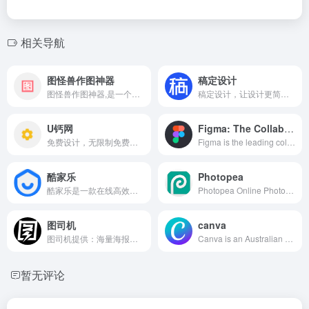
相关导航
图怪兽作图神器
稿定设计
图怪兽作图神器,是一个在线ps图片编辑器,它相当于ps精简版软件,可提供微信编辑器功能,在线ps照片处理,拼图,图片制作,在线设计,平面设计,海报设计,在线图片处理等功能。图怪兽作图不求人处理简单易用,这款在线图片编辑软件让设计海报模板图片更轻松,帮助企业视觉营销投入成本更低。
稿定设计，让设计更简单。稿定设计是一个简单有趣的图片视频设计平台，提供大量免费设计素材和免费设计和视频模板、在线抠图和电商海报设计模板等，一键搞定设计需求。
U钙网
Figma: The Collaborative Interface Design Tool
免费设计，无限制免费下载，无论你董不懂设计,仅需1分钟，您就可以自助设计出专业、精美的LOGO, 并可免费下载，这里有数万套LOGO模板,数百种专属字体选择,自由搭配一目了然
Figma is the leading collaborative design platform for building meaningful products. Design, prototype, and build products faster—while gathering feedback all in one place.
酷家乐
Photopea
酷家乐是一款在线高效云设计软件，3步上手，10秒做出超清3D效果图，平台有着6500多万的注册用户，合作企业达到了4万多家，同时还为广大业主朋友、房产从业者提供累计3.6亿免费设计素材及4亿+设计方案，覆盖全国90%户型的户型图以及海量装修效果图、3D模型素材。
Photopea Online Photo Editor lets you edit photos, apply effects, filters, add text, crop or resize pictures. Do Online Photo Editing in your browser for free!(在线PS网站)
图司机
canva
图司机提供：海量海报在线制作、邀请函、易拉宝、banner、gif动图、名片、公众号首图、在线PS等免费设计素材和模板，可在线一键搞定设计、印刷并能在线图片编辑、照片编辑。
Canva is an Australian global multi-national graphic design platform that is used to create social media graphics and presentations. The app includes readymade templates for users to use.
暂无评论