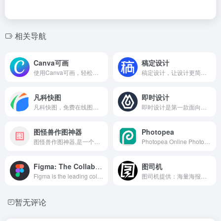
相关导航
Canva可画
稿定设计
使用Canva可画，轻松创建并分享专业设计。
稿定设计，让设计更简单。稿定设计是一个简单有趣的图片视频设计平台，提供大量免费设计素材和免费设计和视频模板、在线抠图和电商海报设计模板等，一键搞定设计需求。
凡科快图
即时设计
凡科快图，免费在线图片编辑软件，免下载，丰富版权资源，海量图片设计模板，不用ps，1分钟在线制作图片，超简单3步操作，完成在线作图，支持抠图、压缩、分割、加水印、旋转等图片编辑。
即时设计是第一款面向国内设计师的专业在线UI设计工具，支持多人实时协作、原型交互、资源管理与开发标注，拥有海量的设计资源与素材。兼容Figma、Sketch、XD文件格式，浏览器即可使用，永久免费。立即体验高效、流畅的国产设计工具！
图怪兽作图神器
Photopea
图怪兽作图神器,是一个在线ps图片编辑器,它相当于ps精简版软件,可提供微信编辑器功能,在线ps照片处理,拼图,图片制作,在线设计,平面设计,海报设计,在线图片处理等功能。图怪兽作图不求人处理简单易用,这款在线图片编辑软件让设计海报模板图片更轻松,帮助企业视觉营销投入成本更低。
Photopea Online Photo Editor lets you edit photos, apply effects, filters, add text, crop or resize pictures. Do Online Photo Editing in your browser for free!(在线PS网站)
Figma: The Collaborative Interface Design Tool
图司机
Figma is the leading collaborative design platform for building meaningful products. Design, prototype, and build products faster—while gathering feedback all in one place.
图司机提供：海量海报在线制作、邀请函、易拉宝、banner、gif动图、名片、公众号首图、在线PS等免费设计素材和模板，可在线一键搞定设计、印刷并能在线图片编辑、照片编辑。
暂无评论