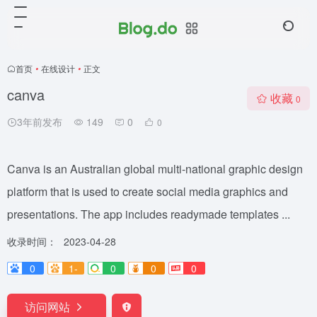
首页
•
在线设计
•
正文
canva
收藏
0
3年前发布
149
0
0
Canva is an Australian global multi-national graphic design
platform that is used to create social media graphics and
presentations. The app includes readymade templates ...
收录时间：
2023-04-28
0
1-
0
0
0
访问网站