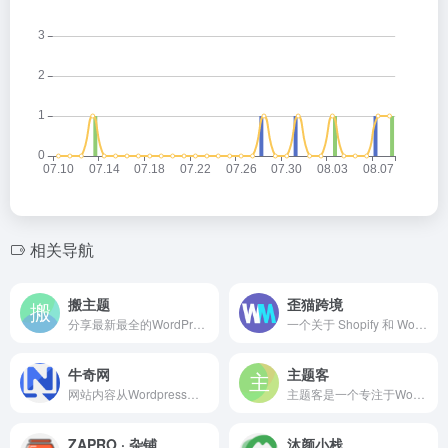
相关导航
搬主题
歪猫跨境
分享最新最全的WordPress主题模板及插件，包括WordPress免费及破解中文主题、插件的下载，对网站的深度优化加速及问题解决教程分享，并提供主题/插件中文汉化服务及VPS云主机、域名优惠活动及其他网站源码下载。
一个关于 Shopify 和 WooCommerce 跨境独立站的博客，提供系统的Shopify教程和WooCommerce教程，助力独立站卖家更快成长 | 歪猫跨境 | WaimaoB2C（子比主题）
牛奇网
主题客
网站内容从Wordpress入门教程到WordPress建站高级教程，以及Wordpress网站加速优化，还涉及服务器运维和网站SEO技术等诸多领域知识。
主题客是一个专注于WordPress原创主题开发，模板、插件、教程、经验分享的WordPress站点。
ZAPRO · 杂铺
沐颜小栈