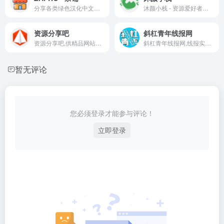
分享各类绿色汉化中文版软件APP和高清影视BT种子、网盘资源，介绍Netflix、Telegram注册使用技巧，共享账号等
沐颜小栈 - 资源爱好者严选平台，汇聚全球海量资源。涵盖写真动漫、源码模板、设计素材等全品类，严格筛选，品质保障。一站式服务站长，助力高效创作与建站！
资源分享吧
斜杠青年线报网
资源分享吧,供精品网站源码下载(asp源码,php源码,.net源码),微信公众号,小程序,网站模版,源码下载,使用教程和源码评测,一个关注SEO,PHP编程,织梦模板,wordpress模板,Discuz模板,网站模板,网络推广,综合布线,服务器维护,电脑组装的IT独立平台,提供互联网知识和网站运营技巧以及电脑周边硬件维护知识！
斜杠青年线报网,线报实时更新,为朋友们提供最新活动线报,优惠活动,优惠券,薅羊毛,红包活动,有奖活动,微信红包,影视会员,话费,营销引流,实操项目,创业课程,福缘创业网,虚拟资源,中创网,免费项目。
暂无评论
您必须登录才能参与评论！
立即登录