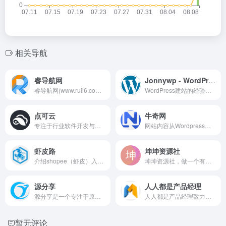
相关导航
睿导航网
Jonnywp - WordPress建站的经验和踩坑分享
睿导航网(www.ruii6.com) 是一个致力于打造高品质高质量、安全的网址导航网，让你随时随地发现更多有趣的网站！睿导航-高品质的网站导航，上网从这里开始！小T博客(TYHGUAN.COM)旗下网站！
WordPress建站的经验和踩坑分享&#8230;
点可云
牛奇网
专注于行业软件开发与综合服务，现有ERP/CRM/Admin/Report为主的企业级软件解决方案，提供多种交付方式，满足多种业务需求。
网站内容从Wordpress入门教程到WordPress建站高级教程，以及Wordpress网站加速优化，还涉及服务器运维和网站SEO技术等诸多领域知识。
虾皮路
坤坤资源社
介绍shopee（虾皮）入驻到开店、上货、选品、发货、收款的过程中最新最全的shopee运营经验及教程，分享免费、收费及破解的WordPress主题及WordPress插件，收集便宜VPS主机及域名优惠活动分享最新网站建站经验及图文教程，对各类网上赚钱方法及思路进行整理收集。做最新最全的shopee资讯教程站点，对各类shopee虾皮erp铺货上货软件评测及分享
坤坤资源社，做一个有价值的网盘资源分享论坛
源分享
人人都是产品经理
源分享是一个专注于原创开发的平台,用心创造全新产品和专业的售后服务,为更多的个人站长推荐有价值的好东西!
人人都是产品经理致力为产品新人、产品经理等广大产品爱好者打造一个良好的学习交流平台。深度剖析国内外互联网业内动态，分享产品设计、交互设计、视觉设计、用户体验设计、产品运营、产品市场和项目管理等专业产品知识。
暂无评论