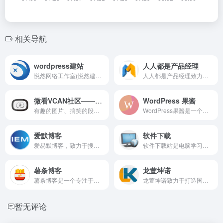
相关导航
wordpress建站
人人都是产品经理
悦然网络工作室(悦然建站www.zsxxfx.com)-专业wordpress建站,企业网站建设与wordpress外贸建站服务!提供wordpress模板建站或网站定制开发服务,帮个人或公司制作中文网站、英文网站、小语种网站,提供百度logo权限开通服务;分享详细wordpress建站教程.
人人都是产品经理致力为产品新人、产品经理等广大产品爱好者打造一个良好的学习交流平台。深度剖析国内外互联网业内动态，分享产品设计、交互设计、视觉设计、用户体验设计、产品运营、产品市场和项目管理等专业产品知识。
微看VCAN社区——每天都有开心生活
WordPress 果酱
有趣的图片、搞笑的段子、萌宠萌娃、经典文摘，在这里，有很多一起开心畅聊的有志青年。
WordPress果酱是一个关注 WordPress 开发和分享的专业技术 IT 博客，为广大 WordPress 爱好者提供了大量关于 WordPress 的主题、插件、代码以及相关的建站经验分享，同时提供了 WordPress 主题插件制作与 WordPress 博客客户化等商业服务。
爱默博客
软件下载
爱易默博客，致力于搜集与分享各种软件资源，有大量实用软件推荐，详细图文介绍，并提供下载。同时还提供各类技术文档和教程。
软件下载站是电脑学习网(www.yuucn.com)旗下专业下载站，始创于2007年，主要提供国内外流行软件下载，安装服务。
薯条博客
龙萱坤诺
薯条博客是一个专注于个人提升和优质资源分享的网站，包括各类软件、文档教程、产品测评等。薯条的含义来源于吃薯条时大家乐于分享的精神，本站以原创内容为主，希望大家多多支持。
龙萱坤诺致力于打造国内最大的技术交流、服务在线交易平台。用户可自助发布有偿服务与产品在线交易信息,赚取佣金,让你的知识在这里体现价值,快速变现。
暂无评论