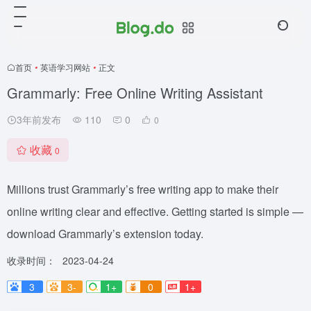
首页
•
英语学习网站
•
正文
Grammarly: Free Online Writing Assistant
3年前发布
110
0
0
收藏
0
Millions trust Grammarly’s free writing app to make their
online writing clear and effective. Getting started is simple —
download Grammarly’s extension today.
收录时间：
2023-04-24
3
3-
1+
0
1+