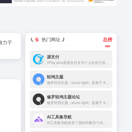
热门网址
总榜
，致力于
源支付
YPay plus是源支付专为个人站长打造的进件支付系统，YPay plus支持微信、支付宝、QQ支付，帮助您快速搭建个人的支付系统。
轻鸿主题
修罗轻鸿主题（xiuno light）是基于 Xiuno BBS 深度开发的一款高颜值、高性能论坛主题，采用轻量设计，专注于提升用户体验和交互效果。轻鸿主题自带排行榜、搜索、积分系统、签到、私信、消息提醒、轮播图、点赞、收藏、邀请奖励、标签系统、导航拓展等功能，并对前后端 UI 进行了精细打磨。
修罗轻鸿主题论坛
修罗轻鸿主题（xiuno light）是基于 Xiuno BBS 深度开发的一款高颜值、高性能论坛主题，采用轻量设计，专注于提升用户体验和交互效果。 本站网址：🌐 www.bbslight.com 主题购买：🛒www.xiuluo.net 或 www.zhuti.me 客服QQ：💬 2510585358 客服微信：📱 erpseek
AI工具集导航
AI工具集导航收录了国内外数百个AI工具，包括AI写作工具、AI图像生成和背景移除、AI视频制作、AI音频转录、AI辅助编程、AI音乐生成、AI绘画设计、AI对话聊天等AI工具集合大全，以及AI学习开发的常用网站、框架和模型，帮助你加入人工智能浪潮，自动化高效完成任务！