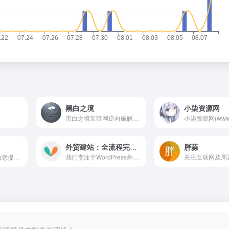
黑白之境
小柒资源网
。
黑白之境互联网逆向破解基地，专注于网络各种类型引流推广营销协议软件逆向脱壳破解，网站建设，二次加密，小程序搭建，APP开发等业务，长期分享计算机编程技术，教程，网站源码，视频课程，引流营销等破解版软件，为广大同行提供高质量教学视频，逆向工具及思路分析等虚拟资源，帮助编程基础学员快速入门，明确发展方向，技术提升。
外贸建站：全流程完整教程（2026） – LOYSEO
胖蒜
苏晨拾光，专注于为您提供丰富多样的资源分享平台。无论您是寻找学习资料、实用工具还是行业资讯，这里都能满足您的需求。我们精选并整理了大量优质资源，让您能够轻松获取所需信息，提升学习与工作效率。快来苏晨拾光网，发现更多精彩资源吧！
我们专注于WordPress外贸建站，这里有100+篇系统的免费外贸建站教程和SEO教程，覆盖域名、建站主机、WordPress主题、插件、网站模板、免费Google SEO小工具，让你系统了解网站建设全流程。