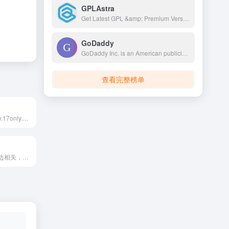
GPLAstra
Get Latest GPL &amp; Premium Version Blogger Template, WordPress Themes, WordPress Plugins, WooCommerce Extensions, Elementor Addon and Much More For Free.
GoDaddy
GoDaddy Inc. is an American publicly traded Internet domain registry, domain registrar and web hosting company headquartered in Tempe, Arizona, and incorporated in Delaware. As of 2023, GoDaddy is the world's fifth largest web host by market share, with over 62 million registered domains.
查看完整榜单
小柒资源网(www.17only.net)是免费资源网站源码分享平台，每天更新技术教程、活动线报、实用软件等，分享最具价值的内容，是一个专注于收集精品源码的专业性网站！子比主题
关注互联网及周边相关，提供或分享 Typecho 主题和插件、建站技术、知识付费阅读的原创独立综合性网站。