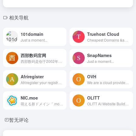
相关导航
101domain
Truehost Cloud
Just a moment...
Cheapest Domains &amp; Wordpress in US &amp; Canada for businesses and professionals. Domains from $0.99, Wordpress Hosting from $1, VPS from $4
西部数码官网
SnapNames
西部数码是创于2002年的老牌云计算服务商。专业提供云服务器、虚拟主机、域名注册、企业邮箱等,50余万个虚拟主机网站及1000余万个域名用户的共同选择！免费备案，7x24小时售后支持，助企业无忧上云。
Just a moment...
Afriregister
OVH
Afriregister your registrar that always goes the extra mile‏ to serve you. The Domain name you are looking for is one click away. Choose from a wide range of African ccTLDs and gTLDs
We are a cloud provider offeri...
NIC.moe
OLITT
萌える新ドメイン「.moe」 | 株式会社インターリンク
OLITT AI Website Builder offers instant sites at your fingertips! Build professional websites quickly and effortlessly—no coding needed!
暂无评论