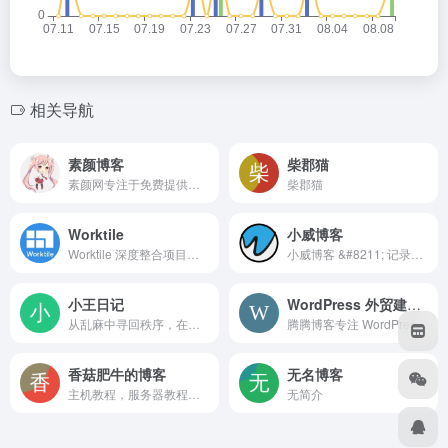
相关导航
素颜博客
柴郡猫
素颜网专注于免费提供最新的QQ技术分享拥有独特领域的游戏资源,专业负责人掌控QQ活动动态,多方面性质资源分享,免费源码交流学习基地,绿色、安全、搞笑的软件基地.
柴郡猫
Worktile
小威博客
Worktile 深度整合项目与任务管理、OKR、网盘、在线沟通等应用，支持丰富的自定义功能，满足各行业各场景的个性化工作需求，助力企业提高管理效能。
小威博客 &#8211; 记录生活点滴记忆！
小王日记
WordPress 外贸建站主机推荐与实战教程
从乱麻中寻回秩序，在庸常里打捞不同。
腾腾博客专注 WordPress 高性能外贸建站，提供主机评测、VPS 选购、建站教程与 SEO 优化指南。站长亲测，不收广告费，帮你少花冤枉钱。
香菇肥牛的博客
无名博客
主机教程，服务器教程，VPS教程，虚拟主机教程，Wordpress教程，服务器，测评
无简介