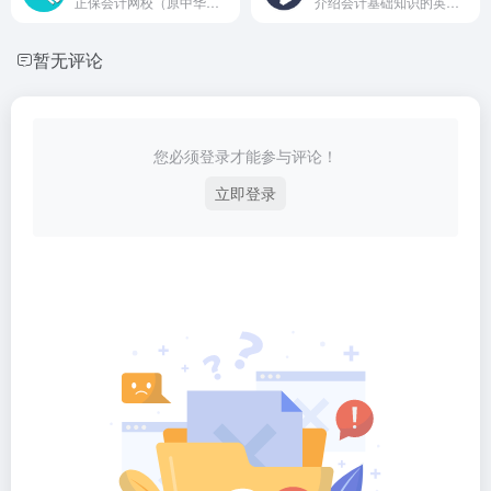
正保会计网校（原中华会计网校不再使用）是专业的会计门户网站，20余年专注财会职业培训品牌！正保会计网校常年从事初级会计职称考试，中级会计职称考试，注册会计师考试(cpa)，税务师，资产评估师，高会，经济师，会计继续教育等各类网上培训，正保会计网校官网登录后可免费领取备考资料、试听课程、每日练题、模拟考试等会计备考服务。正保会计网校22年助力财会教学，具备丰富会计职称、注会备考助学经验。
介绍会计基础知识的英语网站
暂无评论
您必须登录才能参与评论！
立即登录