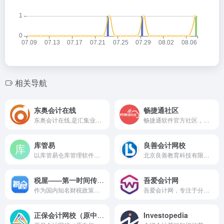
相关导航
东奥会计在线
畅捷通社区
东奥会计在线,是汇集业内培训精英的远程教育平台.专注打造初级会计职称,中级会计职称,高级会计师,注册会计师,税务师,会计继续教育等全方位考试培训,以卓越的会计辅导教材和强大的教师团队为考生提供专业的服务!
畅捷通软件官方社区，提供软件下载及答疑服务
库管易
良善会计网校
以库管易仓库管理软件为核心的仓库管理网站，提供功能强大的仓库管理系统软件。汇集各行业优秀的仓库管理人员，分享仓库管理工作当中先进的仓库管理制度、仓库管理流程、仓库管理表格、仓库管理经验等资料。致力于让每位仓库管理人员的工作更加简单、容易、高效。
北京良善教育科技有限公司成...
税屋——第一时间传递财税政策法规！
吾爱会计网
作为国内知名财税政策法规传播平台之一的税屋网，创建于2008，经过多年运营，目前已成为财税政策、财税资讯领域，极具人气的综合性网站。其深厚的专业内涵和丰富的资讯容量，赢得了包括财税政务人群、财税职场人群、财税学习人群在内的大批忠实用户，该网站在百度、360等主流搜索引擎中的排名推荐，也常年名列前茅，在业内有着非常重要的影响力和上佳的口碑效应。
吾爱会计网，专注于分享会计实操、纳税实务、财税政策、NC教程、会计职业发展、2022年中级会计的干货知识，致力于打造中国第一个社区化会计学习平台及会计资源共享平台。
正保会计网校（原中华会计网校不再使用）
Investopedia